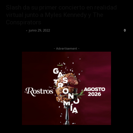
Slash da su primer concierto en realidad
virtual junto a Myles Kennedy y The
Conspirators
Lía Corona
-
junio 29, 2022
0
- Advertisement -