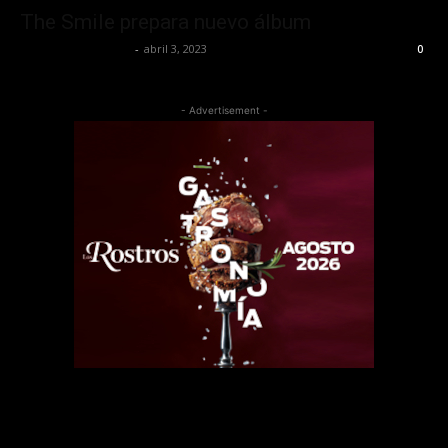
The Smile prepara nuevo álbum
Redaccion OroHits
-
abril 3, 2023
0
- Advertisement -