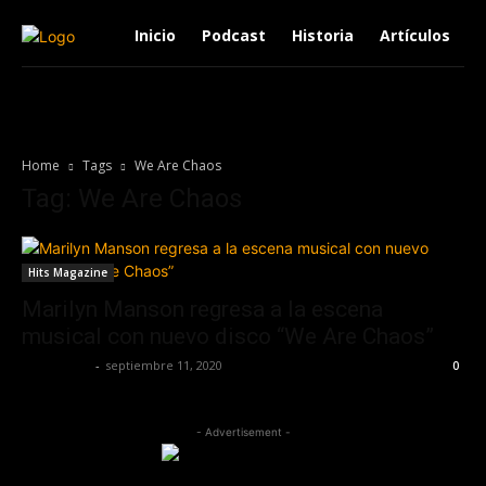
Inicio
Podcast
Historia
Artículos
Home
Tags
We Are Chaos
Tag: We Are Chaos
Hits Magazine
Marilyn Manson regresa a la escena
musical con nuevo disco “We Are Chaos”
Lía Corona
-
septiembre 11, 2020
0
- Advertisement -