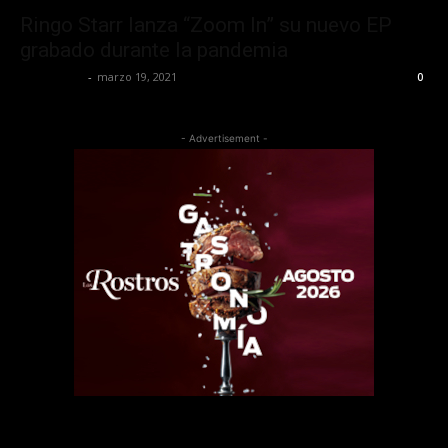
Ringo Starr lanza “Zoom In” su nuevo EP
grabado durante la pandemia
Lía Corona
-
marzo 19, 2021
0
- Advertisement -