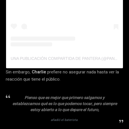
UNA PUBLICACIÓN COMPARTIDA DE PANTERA (@PANTERAOFFICIAL)
Sin embargo,
Charlie
prefiere no asegurar nada hasta ver la
reacción que tiene el público.
Pienso que es mejor que primero salgamos y
establezcamos qué es lo que podemos tocar, pero siempre
estoy abierto a lo que depare el futuro,
añadió el baterista.