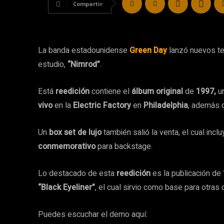
Compartir
La banda estadounidense
Green Day
lanzó nuevos t
estudio,
“Nimrod”
.
Está
reedición
contiene el
álbum original
de
1997,
un
vivo
en la
Electric Factory
en
Philadelphia
, además 
Un
box set de lujo
también salió la venta, el cual incl
conmemorativo
para backstage.
Lo destacado de esta
reedición
es la publicación de
“Black Eyeliner”
, el cual sirvio como base para otras
Puedes escuchar el demo aquí: