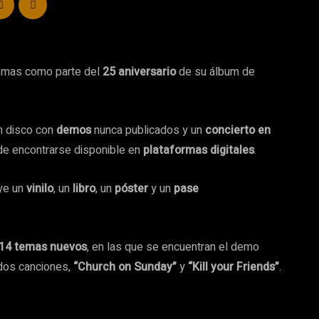
emas como parte del
25 aniversario
de su álbum de
 disco con
demos
nunca publicados y un
concierto en
de encontrarse disponible en
plataformas digitales
.
uye un
vinilo
, un
libro
, un
póster
y un
pase
14 temas nuevos
, en las que se encuentran el demo
 dos canciones,
“Church on Sunday”
y
“Kill your Friends”
.