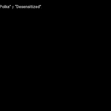
Polka”
y
“Desensitized”
.