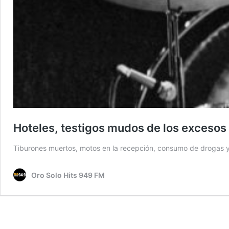
Hoteles, testigos mudos de los excesos
Tiburones muertos, motos en la recepción, consumo de drogas y 
Oro Solo Hits 949 FM