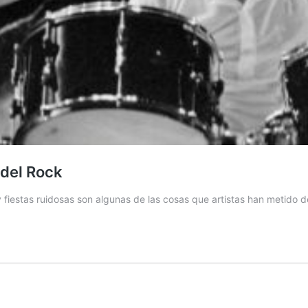
 del Rock
fiestas ruidosas son algunas de las cosas que artistas han metido d