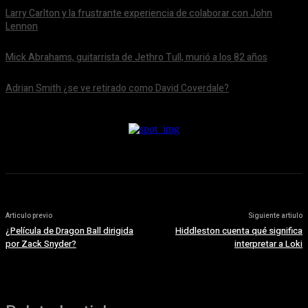
Larry Carlton y la frustrante experiencia de colaborar con John
Lennon
Mick Abrahams, guitarrista de Jethro Tull, murió a los 82 años
Adrian Smith ¿se ve retirado como David Coverdale?
Articulo previo
Siguiente artiulo
¿Película de Dragon Ball dirigida
Hiddleston cuenta qué significa
por Zack Snyder?
interpretar a Loki