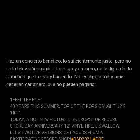
Haz un concierto benéfico, lo suficientemente justo, pero no
en la televisión mundial. Lo hago yo mismo, no le digo a todo
el mundo que lo estoy haciendo. No les digo a todos que
deberían dar dinero, que no pueden pagarlo”.
‘I FEEL THE FIRE!’
40 YEARS THIS SUMMER, TOP OF THE POPS CAUGHT U2’S
‘FIRE’.
TODAY, A HOT NEW PICTURE DISK DROPS FOR RECORD
STORE DAY. ANNIVERSARY 12” VINYL. FIRE, J SWALLOW,
PLUS TWO LIVE VERSIONS. GET YOURS FROM A
PARTICIPATING RECORD SHOP!
#RSD2021
#FIRE