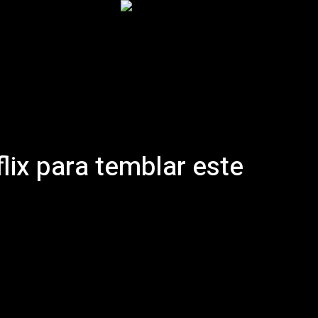
Inicio
Podcast
Historia
Artículos
More
lix para temblar este