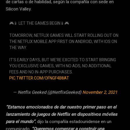
de cartas o de habilidad, según la compañía con sede en
Silicon Valley.
🎮📱 LET THE GAMES BEGIN📱🎮
TOMORROW, NETFLIX GAMES WILL START ROLLING OUT ON
THE NETFLIX MOBILE APP. FIRST ON ANDROID, WITH IOS ON
THE WAY.
IT’S EARLY DAYS, BUT WE’RE EXCITED TO START BRINGING
YOU EXCLUSIVE GAMES, WITH NO ADS, NO ADDITIONAL
FEES AND NO IN-APP PURCHASES.
PIC.TWITTER.COM/OFNGF4B8AT
— Netflix Geeked (@NetflixGeeked)
November 2, 2021
“Estamos emocionados de dar nuestro primer paso en el
lanzamiento de juegos de Netflix en dispositivos móviles
para el mundo”
, dijo la compañía estadounidense en un
comunicado.
“Queremos comenzar a construir una