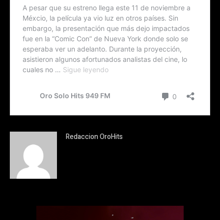
Redaccion OroHits