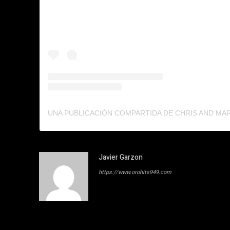
Javier Garzon
https://www.orohits949.com