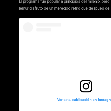
El programa fue popular a principios del milenio, pero 
lémur disfrutó de un merecido retiro que después de l
Ver esta publicación en Instag