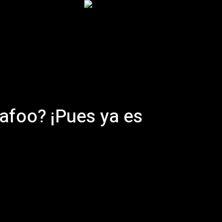
Inicio
Podcast
Historia
Artículos
More
foo? ¡Pues ya es