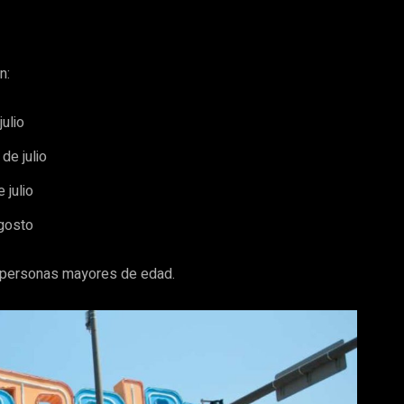
n:
ulio
de julio
 julio
gosto
a personas mayores de edad.