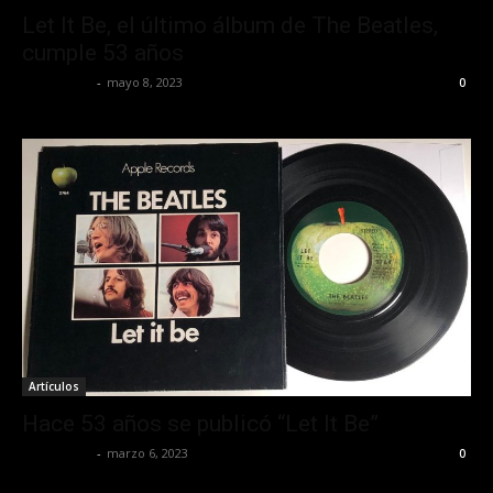
Let It Be, el último álbum de The Beatles,
cumple 53 años
Lía Corona
-
mayo 8, 2023
0
Artículos
Hace 53 años se publicó “Let It Be”
Lía Corona
-
marzo 6, 2023
0