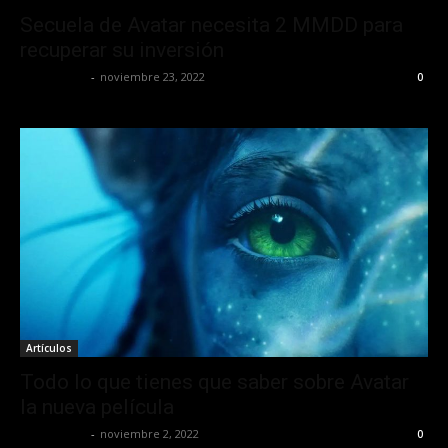
Secuela de Avatar necesita 2 MMDD para
recuperar su inversión
Frida Palos
-
noviembre 23, 2022
0
Artículos
Todo lo que tienes que saber sobre Avatar
la nueva película
Frida Palos
-
noviembre 2, 2022
0