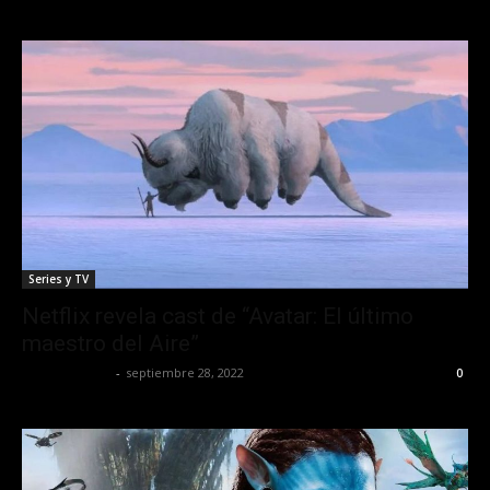
Series y TV
Netflix revela cast de “Avatar: El último
maestro del Aire”
Javier Garzon
-
septiembre 28, 2022
0