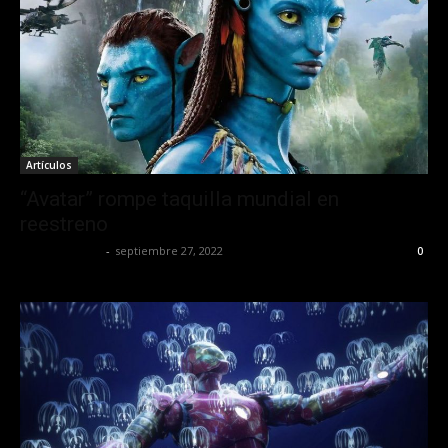
Artículos
“Avatar” rompe taquilla mundial en
reestreno
Javier Garzon
-
septiembre 27, 2022
0