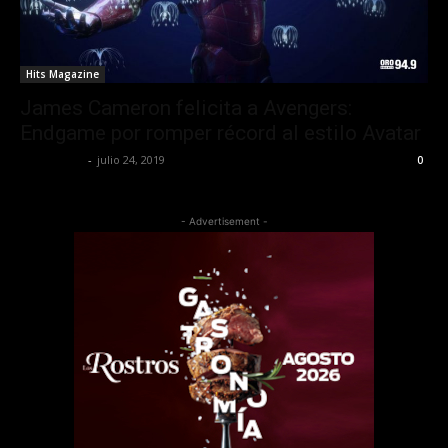
Hits Magazine
James Cameron felicita a Avengers:
Endgame por romper récord al estilo Avatar
Lía Corona
-
julio 24, 2019
0
- Advertisement -