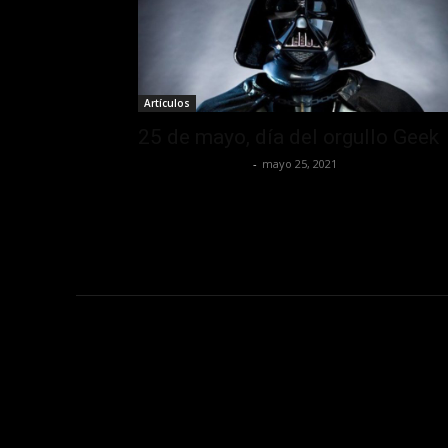
Artículos
25 de mayo, día del orgullo Geek
Redaccion OroHits
-
mayo 25, 2021