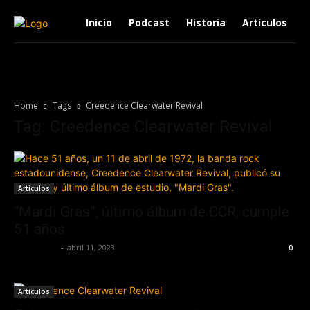
Inicio
Podcast
Historia
Artículos
Home
Tags
Creedence Clearwater Revival
Tag: Creedence Clearwater Revival
Artículos
“Mardi Gras”, último álbum de CCR, cumple
51 años
Lía Corona
-
abril 11, 2023
0
Artículos