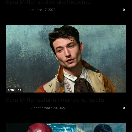
Ezra Miller se declara Inocente
Frida Palos
-
octubre 17, 2022
0
Artículos
Ezra Miller estaría creando su secta
Javier Garzon
-
septiembre 20, 2022
0