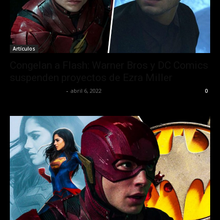
Artículos
Congelan a Flash: Warner Bros y DC Comics
suspenden proyectos de Ezra Miller
Redaccion OroHits
-
abril 6, 2022
0