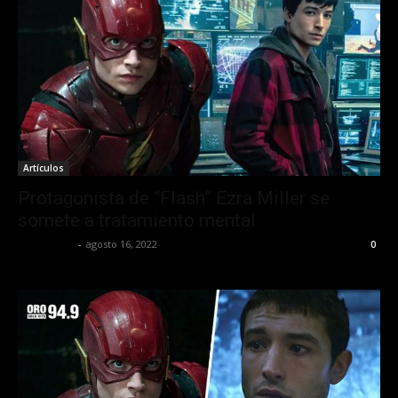
Artículos
Protagonista de “Flash” Ezra Miller se
somete a tratamiento mental
Lía Corona
-
agosto 16, 2022
0