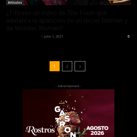
Artículos
¿Filtrado un video de The Flash que
adelanta la aparición de un tercer Batman y
de Wonder Woman?
Redaccion OroHits
-
julio 1, 2021
0
1
2
- Advertisement -