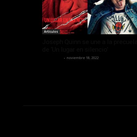
Artículos
Joseph Quinn se une a la precuel
de ‘Un lugar en silencio’
Frida Palos
-
noviembre 18, 2022