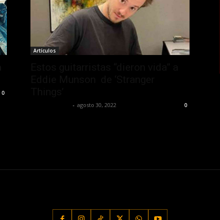
Artículos
a
Estos guitarristas “dieron vida” a
Eddie Munson de ‘Stranger
Things’
0
Javier Garzon
-
agosto 30, 2022
0