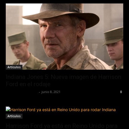
Artículos
Indiana Jones 5: Nueva imagen de Harrison
Ford en el rodaje
Redaccion OroHits
-
junio 8, 2021
0
Artículos
Harrison Ford ya está en Reino Unido para