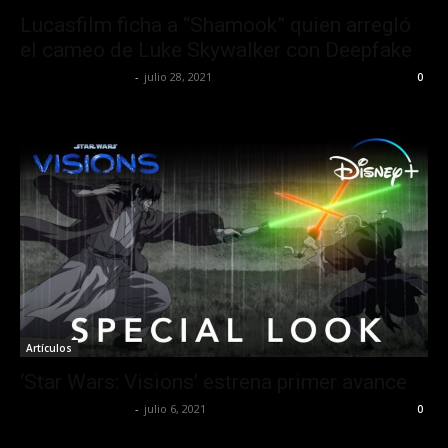
Lucasfilm ficha a “Shamook” quien arregló
el cameo de Luke Skywalker con Deepfake
Redaccion OroHits
-
julio 28, 2021
0
Artículos
‘Star Wars: Visions’ estrena primer avance
Redaccion OroHits
-
julio 6, 2021
0