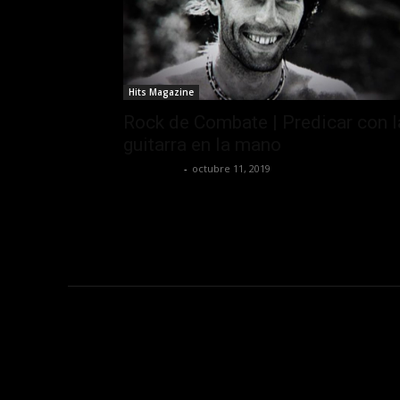
Hits Magazine
Rock de Combate | Predicar con l
guitarra en la mano
MasterOro
-
octubre 11, 2019