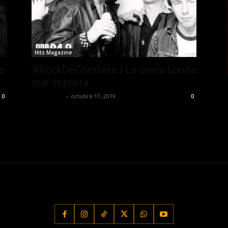
Hits Magazine
a
#RockDeCombate | La única banda
que importa
MasterOro
-
octubre 11, 2019
0
0