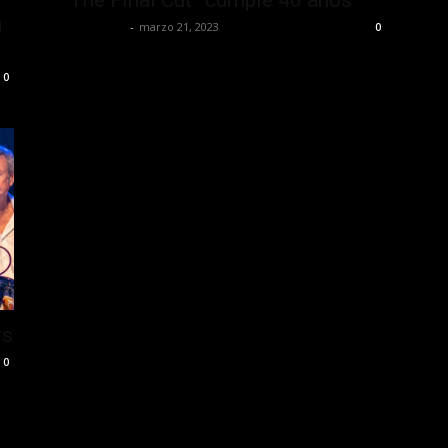
u
Lía Corona
-
marzo 21, 2023
0
0
rs
0