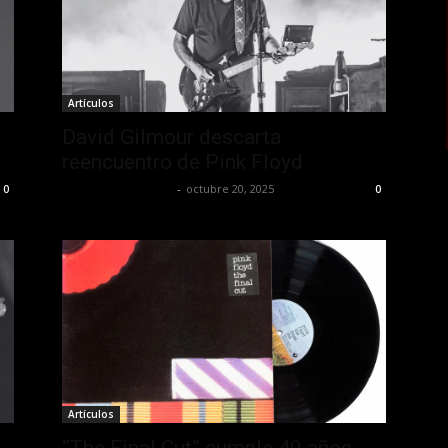
Artículos
David Gilmour descarta
reencuentro de Pink Floyd
Redaccion OroHits
-
octubre 20, 2025
0
0
Artículos
“The Final Cut” cumple 40 años