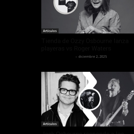
Artículos
Tienda de Ozzy Osbourne lanza
playeras vs Roger Waters
Redaccion OroHits
-
diciembre 2, 2025
Artículos
Jack Osbourne responde a las