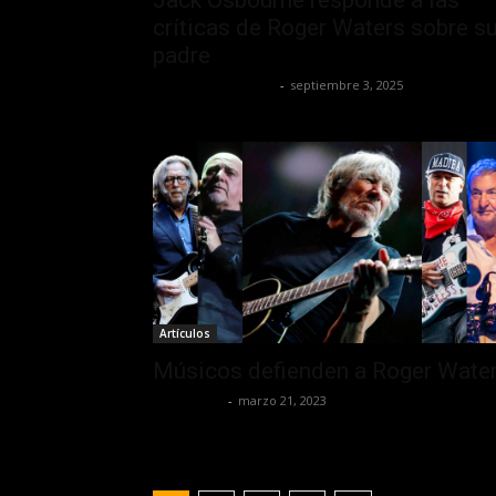
críticas de Roger Waters sobre s
padre
Redaccion OroHits
-
septiembre 3, 2025
Artículos
Músicos defienden a Roger Wate
Lía Corona
-
marzo 21, 2023