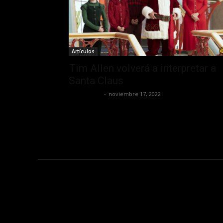
Artículos
Tim Allen volverá a interpretar a
Santa Claus
Frida Palos
-
noviembre 17, 2022