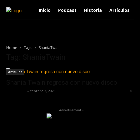
Inicio
Podcast
Historia
Artículos
Home
Tags
ShaniaTwain
Tag: ShaniaTwain
Artículos
Shania Twain regresa con nuevo disco
Lía Corona
-
febrero 3, 2023
0
- Advertisement -