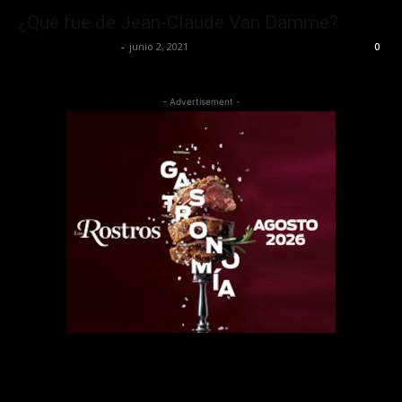
¿Qué fue de Jean-Claude Van Damme?
Redaccion OroHits
-
junio 2, 2021
0
- Advertisement -