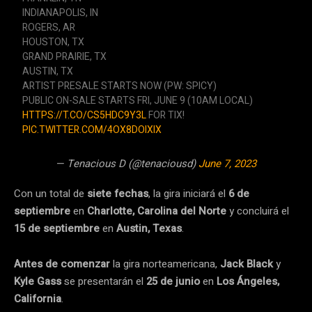
INDIANAPOLIS, IN
ROGERS, AR
HOUSTON, TX
GRAND PRAIRIE, TX
AUSTIN, TX
ARTIST PRESALE STARTS NOW (PW: SPICY)
PUBLIC ON-SALE STARTS FRI, JUNE 9 (10AM LOCAL)
HTTPS://T.CO/CS5HDC9Y3L
FOR TIX!
PIC.TWITTER.COM/4OX8DOIXIX
— Tenacious D (@tenaciousd)
June 7, 2023
Con un total de
siete fechas
, la gira iniciará el
6 de
septiembre
en
Charlotte, Carolina del Norte
y concluirá el
15 de septiembre
en
Austin, Texas
.
Antes de comenzar
la gira norteamericana,
Jack Black
y
Kyle Gass
se presentarán el
25 de junio
en
Los Ángeles,
California
.