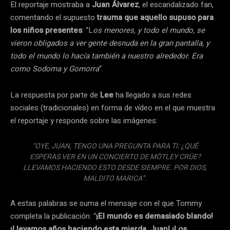
El reportaje mostraba a
Juan Álvarez
, el escandalizado fan,
comentando el supuesto
trauma que aquello supuso para
los niños presentes
: “L
os menores, y todo el mundo, se
vieron obligados a ver gente desnuda en la gran pantalla, y
todo el mundo lo hacía también a nuestro alrededor. Era
como Sodoma y Gomorra
“.
La respuesta por parte de
Lee
ha llegado a sus redes
sociales (tradicionales) en forma de vídeo en el que muestra
el reportaje y responde sobre las imágenes:
“OYE, JUAN, TENGO UNA PREGUNTA PARA TI: ¿QUÉ
ESPERAS VER EN UN CONCIERTO DE MÖTLEY CRÜE?
LLEVAMOS HACIENDO ESTO DESDE SIEMPRE. POR DIOS,
MALDITO MARICA”.
A estas palabras se suma el mensaje con el que Tommy
completa la publicación: “
¡El mundo es demasiado blando!
¡Llevamos años haciendo esta mierda, Juan! ¡Los