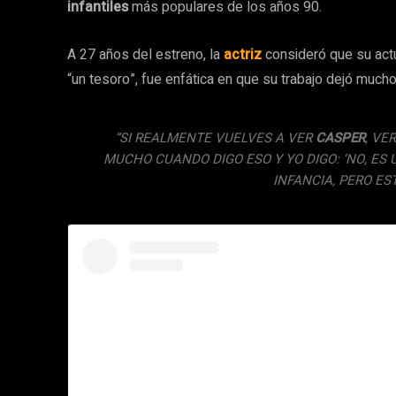
infantiles
más populares de los años 90.
A 27 años del estreno, la
actriz
consideró que su actu
“un tesoro”, fue enfática en que su trabajo dejó much
“SI REALMENTE VUELVES A VER
CASPER
, VE
MUCHO CUANDO DIGO ESO Y YO DIGO: ‘NO, ES 
INFANCIA, PERO ES