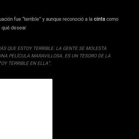
ación fue “terrible” y aunque reconoció a la
cinta
como
o qué desear.
RÁS QUE ESTOY TERRIBLE. LA GENTE SE MOLESTA
UNA PELÍCULA MARAVILLOSA. ES UN TESORO DE LA
TOY TERRIBLE EN ELLA”.