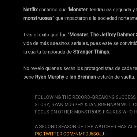
Netflix
confirmó que ‘
Monster
‘ tendrá una segunda y 
monstruosas
” que impactaron a la sociedad norteame
Tras el éxito que fue “
Monster
:
The Jeffrey Dahmer
vida de más asesinos seriales, pues este se convirtió
la cuarta temporada de
Stranger Things
.
No reveló quienes serán los protagonistas de cada t
serie
Ryan Murphy
e
Ian Brennan
estarán de vuelta.
FOLLOWING THE RECORD-BREAKING SUCCESS
STORY, RYAN MURPHY & IAN BRENNAN WILL 
FOCUS ON OTHER MONSTROUS FIGURES WHO H
A SECOND SEASON OF THE WATCHER HAS ALS
PIC.TWITTER.COM/NMFDJ6SOJJ