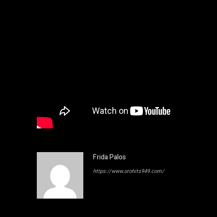
Frida Palos
https://www.orohits949.com/