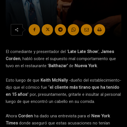
El comediante y presentador del ‘
Late Late Show
‘,
James
Corden
, habló sobre el supuesto mal comportamiento que
tuvo en el restaurante ‘
Balthazar’
de
Nueva York
.
Esto luego de que
Keith McNally
-dueño del establecimiento-
dijo que el cómico fue “
el cliente más tirano que ha tenido
en 15 años
” por, presuntamente, gritarle e insultar al personal
luego de que encontró un cabello en su comida.
Ahora
Corden
ha dado una entrevista para el
New York
Times
donde aseguró que estas acusaciones no tenían