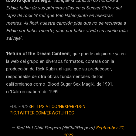
todo lo que nos legó
: “
Aunque la canción no nombra a
Eddie, habla de sus primeros días en el Sunset Strip y del
tapiz de rock ‘n’ roll que Van Halen pintó en nuestras
mentes. Al final, nuestra canción pide que no se recuerde a
Eddie por haber muerto, sino por haber vivido su sueño más
salvaje
“.
‘
Return of the Dream Canteen
‘, que puede adquirirse ya en
la web del grupo en diversos formatos, contará con la
producción de Rick Rubin, al igual que su predecesor,
responsable de otra obras fundamentales de los
californianos como ‘Blood Sugar Sex Magik’, de 1991,
o ‘Californication’, de 1999.
EDDIE 9/23
HTTPS://T.CO/H6XPFRZDGN
PIC.TWITTER.COM/ERWCTUH1CC
— Red Hot Chili Peppers (@ChiliPeppers)
September 21,
2022