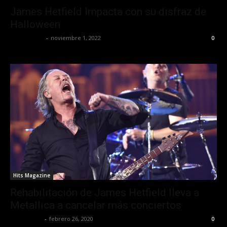
James Hetfield Impacta con su disfraz de
Halloween
Frida Palos
-
noviembre 1, 2022
0
Hits Magazine
Rehabilitación de James Hetfield lleva a
Metallica a cancelar más conciertos
Lía Corona
-
febrero 26, 2020
0