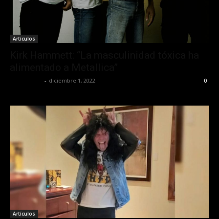
Artículos
Kirk Hammett: “La masculinidad tóxica ha
alimentado a Metallica”
Frida Palos
-
diciembre 1, 2022
0
Artículos