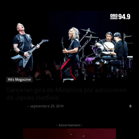
Hits Magazine
Cancelan gira de Metallica por adicciones
de James Hetfield
Lía Corona
-
septiembre 29, 2019
0
- Advertisement -