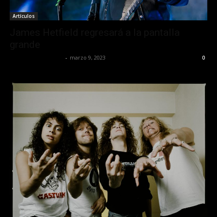
Artículos
James Hetfield regresará a la pantalla
grande
Redaccion OroHits
-
marzo 9, 2023
0