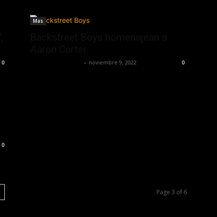
Mas
,
Backstreet Boys homenajean a
Aaron Carter
Guillermo Castillo
-
noviembre 9, 2022
0
0
0
Page 3 of 6