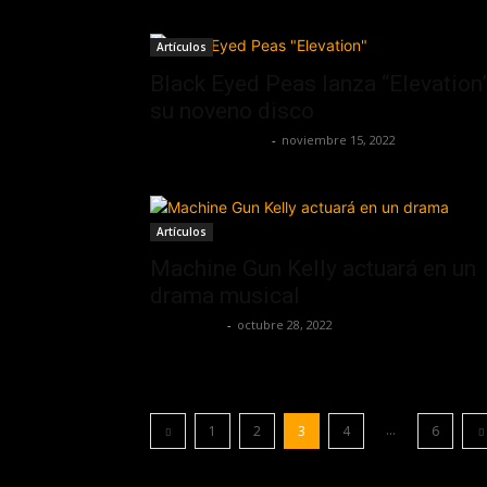
Artículos
Black Eyed Peas lanza “Elevation”
su noveno disco
Guillermo Castillo
-
noviembre 15, 2022
Artículos
Machine Gun Kelly actuará en un
drama musical
Frida Palos
-
octubre 28, 2022
...
1
2
3
4
6