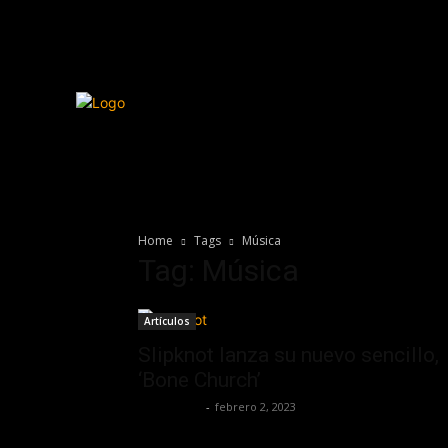
Home
Tags
Música
Tag: Música
Artículos
Slipknot lanza su nuevo sencillo,
‘Bone Church’
Lía Corona
-
febrero 2, 2023