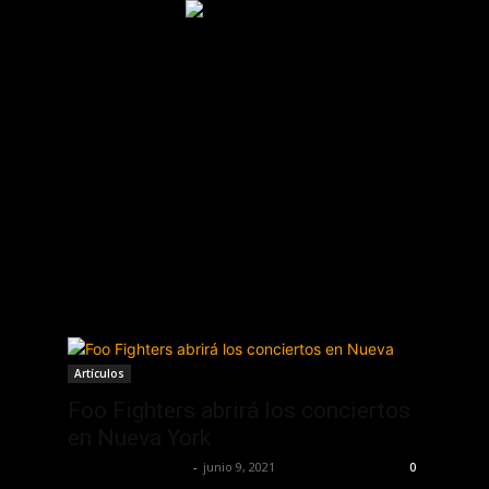
Inicio
Podcast
Historia
Artículos
More
Artículos
Foo Fighters abrirá los conciertos
en Nueva York
Redaccion OroHits
-
junio 9, 2021
0