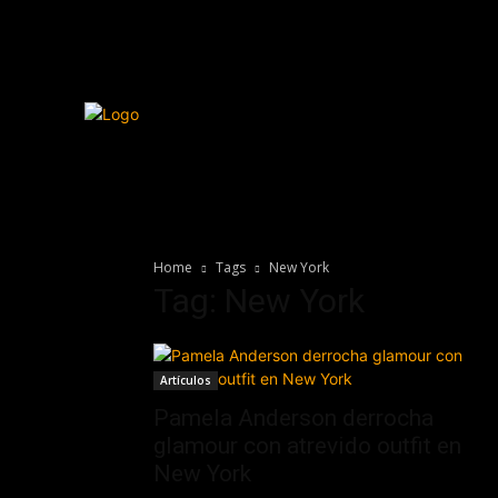
Home
Tags
New York
Tag: New York
Artículos
Pamela Anderson derrocha
glamour con atrevido outfit en
New York