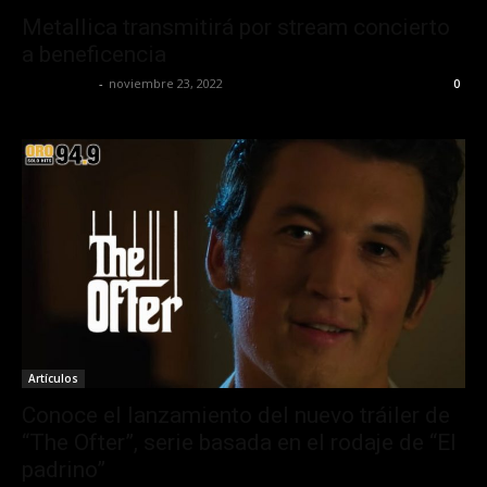
Metallica transmitirá por stream concierto
a beneficencia
Frida Palos
-
noviembre 23, 2022
0
Artículos
Conoce el lanzamiento del nuevo tráiler de
“The Ofter”, serie basada en el rodaje de “El
padrino”