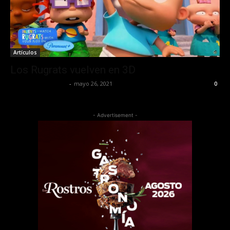
Artículos
Los Rugrats vuelven en 3D
Redaccion OroHits
-
mayo 26, 2021
0
- Advertisement -