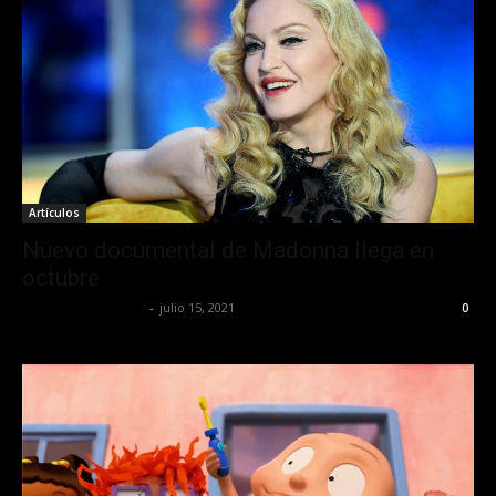
Artículos
Nuevo documental de Madonna llega en
octubre
Redaccion OroHits
-
julio 15, 2021
0