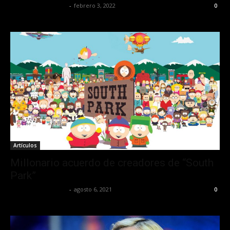
Redaccion OroHits
-
febrero 3, 2022
0
Artículos
Millonario acuerdo de creadores de “South
Park”
Redaccion OroHits
-
agosto 6, 2021
0